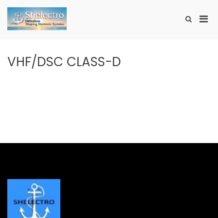
Skip
to
Pri
Show
content
SHELECTRO
Search
Men
Form
for
Mobi
VHF/DSC CLASS-D