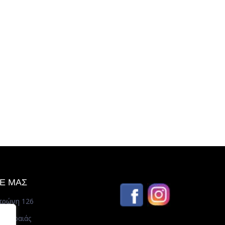
ΤΕ ΜΑΣ
τρώνη 126
– Πειραιάς