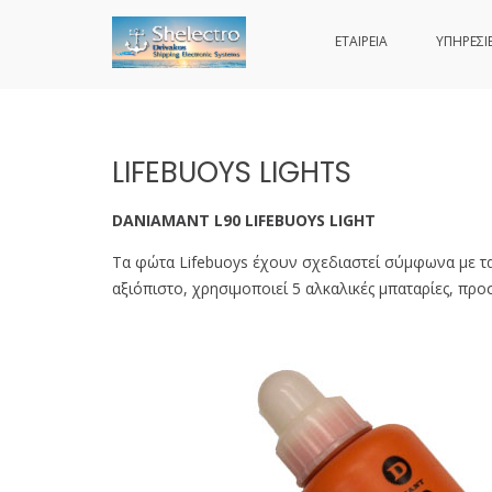
ΕΤΑΙΡΕΙΑ
ΥΠΗΡΕΣΙ
SHELECTRO
Skip
to
content
LIFEBUOYS LIGHTS
DANIAMANT L90 LIFEBUOYS LIGHT
Τα φώτα Lifebuoys έχουν σχεδιαστεί σύμφωνα με τα
αξιόπιστο, χρησιμοποιεί 5 αλκαλικές μπαταρίες, πρ