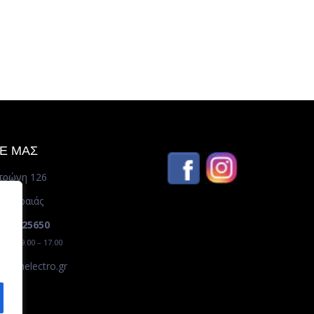
ΤΕ ΜΑΣ
τρώνη 126
– Πειραιάς
10 4125650
ρ. / 09.00 – 17.00
ro@shelectro.gr