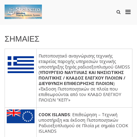
Skip
to
Pri
Show
content
SHELECTRO
Search
Men
Form
for
Mobi
ΣΗΜΑΙΕΣ
Πιστοποιητικό αναγνώρισης τεχνικής
εταιρείας παροχής υπηρεσιών τεχνικής
υποστήριξης ξηράς ραδιοεξοπλισμού GMDSS
(
YΠΟΥΡΓΕΙΟ ΝΑΥΤΙΛΙΑΣ ΚΑΙ ΝΗΣΙΩΤΙΚΗΣ
ΠΟΛΙΤΙΚΗΣ / ΚΛΑΔΟΣ ΕΛΕΓΧΟΥ ΠΛΟΙΩΝ /
ΔΙΕΥΘΥΝΣΗ ΕΠΙΘΕΩΡΗΣΗΣ ΠΛΟΙΩΝ
)
«Έκδοση Πιστοποιητικών σε πλοία που
επιθεωρούνται από τον ΚΛΑΔΟ ΕΛΕΓΧΟΥ
ΠΛΟΙΩΝ “ΚΕΠ”»
COOK ISLANDS
: Επιθεώρηση – Tεχνική
υποστήριξη και έκδοση Πιστοποιητικών
Ραδιοεξοπλισμού σε Πλοία με σημαία COOK
ISLANDS