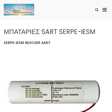
Skip
to
Pri
Show
content
SHELECTRO
Search
Men
Form
for
Mobi
ΜΠΑΤΑΡΙΕΣ SART SERPE-IESM
SERPE-IESM RESCUER SART