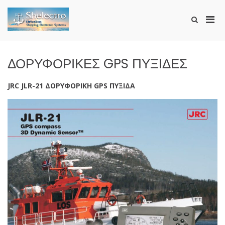
Skip
to
Pri
Show
content
SHELECTRO
Search
Men
Form
for
Mobi
ΔΟΡΥΦΟΡΙΚΕΣ GPS ΠΥΞΙΔΕΣ
JRC JLR-21 ΔΟΡΥΦΟΡΙΚΗ GPS ΠΥΞΙΔΑ